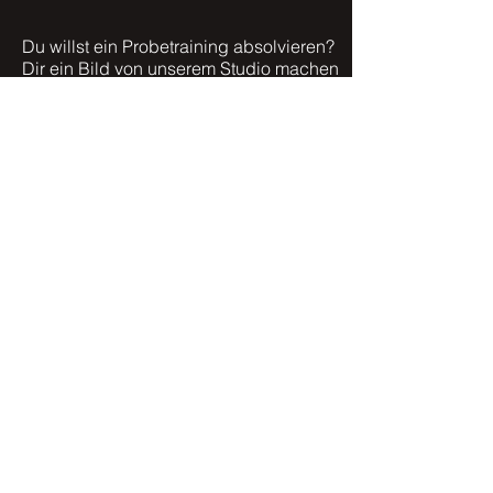
Du willst ein Probetraining absolvieren?
Dir ein Bild von unserem Studio machen
oder ein anderes Anliegen?
Hier kannst Du uns Deine Frage stellen!
Wir werden uns innerhalb der nächsten
24 Stunden mit Dir telefonisch oder per
E-Mail in Verbindung setzen.
Wir freuen uns auf Dich!
Dein Stahlwerk-Team!
contact@stahlwerk-baden-baden.net
+49 (0) 176/75828459